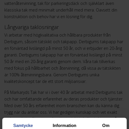
vattenåtervinning, tak för parkeringsdäck och självklart även
klassiska tak med minimalt underhåll med mera. Oavsett din
konstruktion och behov har vi en lösning för dig.
Långvariga taklösningar
Vi arbetar med högkvalitativa och hållbara produkter från
Derbigum, såsom tätskikt och takpapp. Derbigums takpapp har
en förväntad livslängd på minst 50 år, och vi erbjuder en 20-årig
garanti. Derbigums takpapp har en förväntad livslängd på minst
50 år med en 20-årig garanti genom dem. Våra tak tillverkas
med fokus på hållbarhet och återvinning, då vissa av tätskikten
är 100% återvinningsbara. Genom Derbigums unika
kvalitetskoncept tar de ett stort miljöansvar.
På Markaryds Tak har vi i över 40 år arbetat med Derbigums tak
och har omfattande erfarenhet av deras produkter och tjänster.
Med över 50 års erfarenhet inom branschen kan du känna dig
trygg när du anlitar oss. Vi har gedigen kunskap och vet exakt
vad som krävs för
att ge dig ett utmärkt tak. Kontakta oss så
hjälper vi dig att hitta rätt typ av tak för din fastighet,
Samtycke
Information
Om