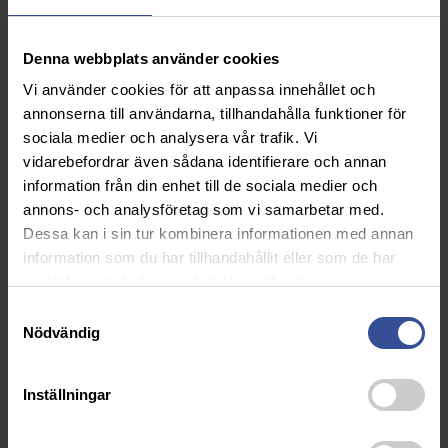
skräddarsytt efter dina behov.
Denna webbplats använder cookies
Vi använder cookies för att anpassa innehållet och
annonserna till användarna, tillhandahålla funktioner för
sociala medier och analysera vår trafik. Vi
vidarebefordrar även sådana identifierare och annan
information från din enhet till de sociala medier och
annons- och analysföretag som vi samarbetar med.
Dessa kan i sin tur kombinera informationen med annan
information som du har tillhandahållit eller som de har
samlat in när du har använt deras tjänster.
Samtyckesval
Nödvändig
Vill du veta mer?
Inställningar
Mikael Karlsson
070-621 28 90
mikael.karlsson@markarydstak.se