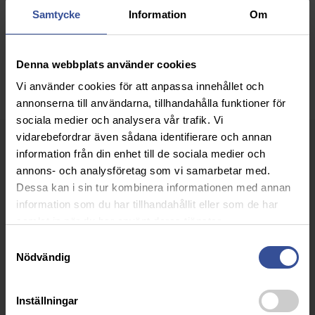
Samtycke
Information
Om
Denna webbplats använder cookies
Vi använder cookies för att anpassa innehållet och
annonserna till användarna, tillhandahålla funktioner för
sociala medier och analysera vår trafik. Vi
vidarebefordrar även sådana identifierare och annan
Hansens Backe förskola
information från din enhet till de sociala medier och
Tillsammans med Derbigum har vi glädjen att installera det
annons- och analysföretag som vi samarbetar med.
innovativa tätskiktet Derbicolor NT Superwhite – ett smart val för
Dessa kan i sin tur kombinera informationen med annan
både miljön och byggnaden. Den reflekterande vita ytan hjälper
information som du har tillhandahållit eller som de har
till att sänka inomhustemperaturen, förstärker effekten på
samlat in när du har använt deras tjänster.
solcellsanläggningen och minimerar behovet av underhåll. Och
Samtyckesval
framför allt – det håller taket tätt i ur och skur, år efter år.
Nödvändig
Genom att välja Derbicolor NT visar kommunen vägen för ett
mer hållbart byggande. Tätskiktet är 100 % återvinningsbart,
Inställningar
innehåller 25 % återvunnet material och erbjuder en