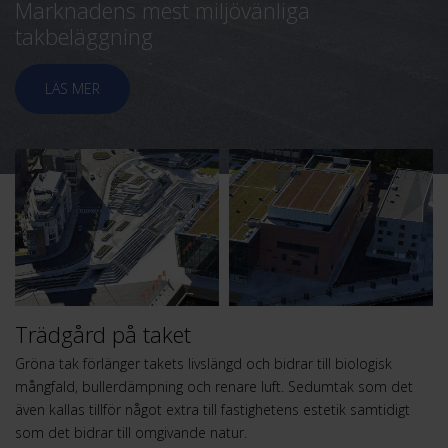
Marknadens mest miljövänliga
takbeläggning
LÄS MER
Trädgård på taket
Gröna tak förlänger takets livslängd och bidrar till biologisk
mångfald, bullerdämpning och renare luft. Sedumtak som det
även kallas tillför något extra till fastighetens estetik samtidigt
som det bidrar till omgivande natur.