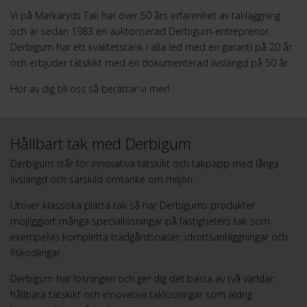
Vi på Markaryds Tak har över 50 års erfarenhet av takläggning
och är sedan 1983 en auktoriserad Derbigum-entreprenör.
Derbigum har ett kvalitetstänk i alla led med en garanti på 20 år
och erbjuder tätskikt med en dokumenterad livslängd på 50 år.
Hör av dig till oss så berättar vi mer!
Hållbart tak med Derbigum
Derbigum står för innovativa tätskikt och takpapp med långa
livslängd och särskild omtanke om miljön.
Utöver klassiska platta tak så har Derbigums produkter
möjliggjort många speciallösningar på fastigheters tak som
exempelvis kompletta trädgårdsoaser, idrottsanläggningar och
fiskodlingar.
Derbigum har lösningen och ger dig det bästa av två världar:
hållbara tätskikt och innovativa taklösningar som aldrig