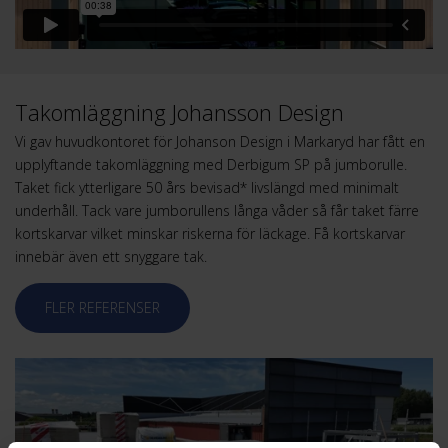
Takomläggning Johansson Design
Vi gav huvudkontoret för Johanson Design i Markaryd har fått en
upplyftande takomläggning med Derbigum SP på jumborulle.
Taket fick ytterligare 50 års bevisad* livslängd med minimalt
underhåll. Tack vare jumborullens långa våder så får taket färre
kortskarvar vilket minskar riskerna för läckage. Få kortskarvar
innebär även ett snyggare tak.
FLER REFERENSER