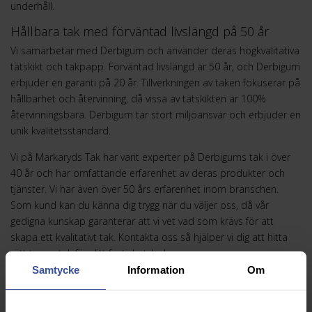
underhåll.
Hållbara tak med förväntad livslängd på 50 år
Vi samarbetar med Derbigum och använder deras högkvalitativa
tätskikt och takpapp. Förväntad livslängd är 50 år, och Derbigum
erbjuder en garanti på 20 år. Tillverkningen av taken fokuserar på
hållbarhet och återvinning, då vissa av tätskikten är 100%
återvinningsbara. Derbigum tar stort miljöansvar och erbjuder en
unik kvalitetsstandard.
Vi på Markaryds Tak har varit experter på Derbigums tak i över
40 år och har omfattande erfarenhet av deras produkter och
tjänster. Vi har även över 50 års erfarenhet inom branschen.
Som kund kan du känna dig trygg när du väljer oss, då vår
gedigna kunskap garanterar att vi vet vad som krävs för att
skapa ett kvalitativt tak. Kontakta oss så hjälper vi dig att hitta
rätt typ av tak för ditt fastighetsbehov.
Samtycke
Information
Om