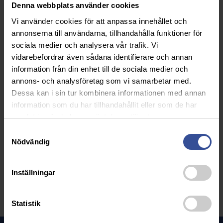
Denna webbplats använder cookies
Vi använder cookies för att anpassa innehållet och
annonserna till användarna, tillhandahålla funktioner för
sociala medier och analysera vår trafik. Vi
vidarebefordrar även sådana identifierare och annan
information från din enhet till de sociala medier och
annons- och analysföretag som vi samarbetar med.
Dessa kan i sin tur kombinera informationen med annan
information som du har tillhandahållit eller som de har
samlat in när du har använt deras tjänster.
Samtyckesval
Vill du veta mer?
Nödvändig
Mikael Karlsson
070-621 28 90
Inställningar
mikael.karlsson@markarydstak.se
Statistik