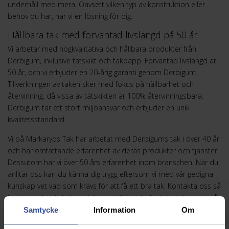
underhåll med mera. Oavsett vilken typ av konstruktion eller
behov du har, har vi en lösning för dig.
Hållbara tak med förväntad livslängd på 50 år
Vi arbetar med högkvalitativa och hållbara produkter från
Derbigum, inklusive tätskikt och takpapp. Förväntad livslängd är
50 år, och vi erbjuder en 20-årig garanti genom Derbigum.
Tillverkningen av taken sker med fokus på hållbarhet och
återvinning, då vissa av tätskikten är 100% återvinningsbara.
Derbigum tar ett stort miljöansvar och erbjuder en unik
kvalitetsstandard.
Vi på Markaryds Tak har arbetat med Derbigums tak i över 40 år
och har omfattande erfarenhet av deras produkter och tjänster.
Dessutom har vi över 50 års erfarenhet inom branschen. När du
anlitar oss kan du känna dig trygg eftersom vi med vår gedigna
kunskap vet vad som krävs för att få ett bra tak. Kontakta oss så
hjälper vi dig att hitta rätt typ av tak för din fastighet, baserat på
dina specifika behov.
Samtycke
Information
Om