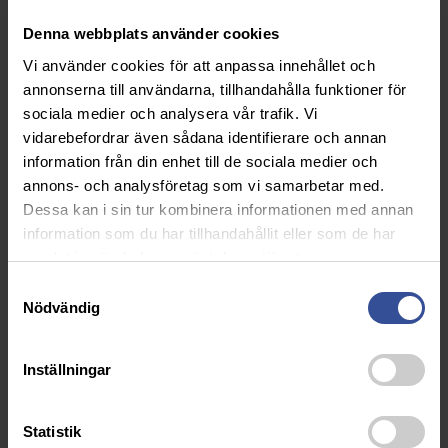
Denna webbplats använder cookies
Vi använder cookies för att anpassa innehållet och
annonserna till användarna, tillhandahålla funktioner för
sociala medier och analysera vår trafik. Vi
vidarebefordrar även sådana identifierare och annan
information från din enhet till de sociala medier och
annons- och analysföretag som vi samarbetar med.
Dessa kan i sin tur kombinera informationen med annan
information som du har tillhandahållit eller som de har
samlat in när du har använt deras tjänster.
Samtyckesval
Nödvändig
Vill du veta mer?
Mikael Karlsson
Inställningar
070-621 28 90
mikael.karlsson@markarydstak.se
Statistik